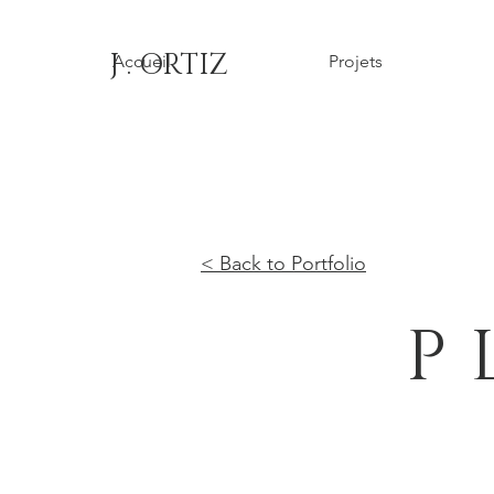
J . ORTIZ
Accueil
Projets
< Back to Portfolio
P