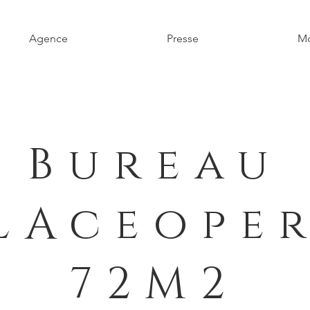
Agence
Presse
Mo
Bureau
LAceope
72M2